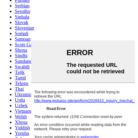
Punjabi
Serbian
Sesotho
Sinhala
Slovak
Slovenian
Somali
Samoan
Scots Gaelic
Shona
Sindhi
Sundanese
Swahili
Tajik
Tamil
Telugu
Thai
Ukrainian
Urdu
Uzbek
Vietnamese
Welsh
Xhosa
Yiddish
Yoruba