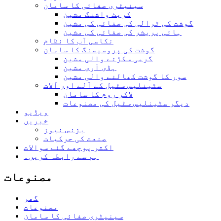
سینیٹری صفائی کا سامان
کریٹ واشنگ مشین
گوشت کی ٹرالی کی صفائی کی مشین
ہائی پریشر کی صفائی کی مشین
نکاسی آب کا نظام
گوشت کی پروسیسنگ کا سامان
گرمی سکڑنے والی مشین
ہڈی آری مشین
سور کا گوشت کھالنے والی مشین
سٹینلیس سٹیل کے آلے اور آلات
لاکر روم کا سامان
دیگر سٹینلیس سٹیل کی مصنوعات
ویڈیو
خبریں
بزنس نیوز
صنعت کی حرکیات
اکثر پوچھے گئے سوالات
ہم سے رابطہ کریں۔
مصنوعات
گھر
مصنوعات
سینیٹری صفائی کا سامان