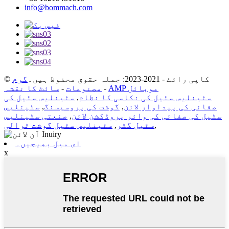
info@bommach.com
© کاپی رائٹ - 2021-2023: جملہ حقوق محفوظ ہیں۔
گرم
AMP موبائل
-
مصنوعات
-
سائٹ کا نقشہ
سٹینلیس سٹیل کی نکاسی کا نظام
,
سٹینلیس سٹیل کی
صفائی کی پیداوار لائن
,
گوشت کی پروسیسنگ
,
سٹینلیس
سٹیل کی صفائی کی وائر پروڈکشن لائن
,
صنعتی سٹینلیس
,
سٹیل گٹر
,
سٹینلیس سٹیل گوشت ٹرالی
ای میل بھیجیں۔
x