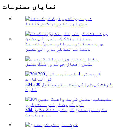
نمایاں مصنوعات
ذبح اور کنویئر لائن کاٹنا
جوتے خشک کرنے والی مشین/باکسنگ
دستانے خشک کرنے والی مشین
مکمل افعال جوتے واشنگ مشین
304 سٹینلیس سٹیل 200L گوشت کی ٹرالی
کارٹ
304 سٹینلیس سٹیل کریٹ واشنگ مشین
اور کریٹ...