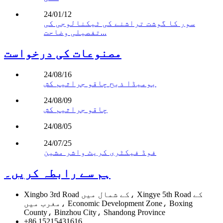
24/01/12
سور کا گوشت تراشنے کی ٹیکنالوجی کی
تفصیلی وضاحت...
مصنوعات کی درخواست
24/08/16
بومیڈا ذبح چاقو جراثیم کش
24/08/09
چاقو جراثیم کش
24/08/05
24/07/25
فوڈ فیکٹری کریٹ واشر مشین
ہم سے رابطہ کریں۔
Xingbo 3rd Road کے شمال میں، Xingye 5th Road کے
مغرب میں، Economic Development Zone، Boxing
County، Binzhou City، Shandong Province
+86 15215431616