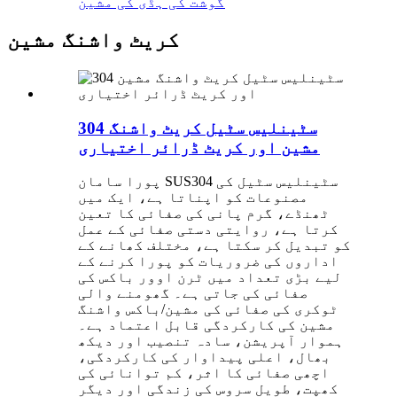
گوشت کی ہڈی کی مشین
کریٹ واشنگ مشین
304 سٹینلیس سٹیل کریٹ واشنگ
مشین اور کریٹ ڈرائر اختیاری
پورا سامان SUS304 سٹینلیس سٹیل کی
مصنوعات کو اپناتا ہے، ایک میں
ٹھنڈے، گرم پانی کی صفائی کا تعین
کرتا ہے، روایتی دستی صفائی کے عمل
کو تبدیل کر سکتا ہے، مختلف کھانے کے
اداروں کی ضروریات کو پورا کرنے کے
لیے بڑی تعداد میں ٹرن اوور باکس کی
صفائی کی جاتی ہے۔ گھومنے والی
ٹوکری کی صفائی کی مشین/باکس واشنگ
مشین کی کارکردگی قابل اعتماد ہے۔
ہموار آپریشن، سادہ تنصیب اور دیکھ
بھال، اعلی پیداوار کی کارکردگی،
اچھی صفائی کا اثر، کم توانائی کی
کھپت، طویل سروس کی زندگی اور دیگر