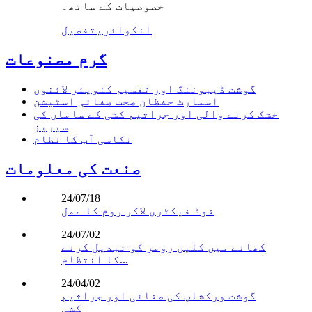
خصوصیات کے ساتھ۔
انکوائری
تفصیل
گرم مصنوعات
گوشت ڈیبوننگ اور تقسیم کنویئر لائنوں
اسمارٹ حفظان صحت صفائی اسٹیشن
خشک کرنے والی اور جراثیم کشی کے سامان کی
سیریز
نکاسی آب کا نظام
صنعت کی معلومات
24/07/18
فوڈ فیکٹری لاکر روم کا عمل
24/07/02
کھانے میں کلین رومز کو تبدیل کرنے
کا انتظام...
24/04/02
گوشت ورکشاپ کی صفائی اور جراثیم
کشی