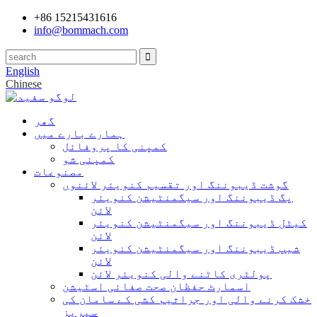
+86 15215431616
info@bommach.com
English
Chinese
گھر
ہمارے بارے میں
کمپنی کا پروفائل
کمپنی شو
مصنوعات
گوشت ڈیبوننگ اور تقسیم کنویئر لائنوں
پگ ڈیبوننگ اور سیگمنٹیشن کنویئر
لائن
کیٹل ڈیبوننگ اور سیگمنٹیشن کنویئر
لائن
شیپ ڈیبوننگ اور سیگمنٹیشن کنویئر
لائن
پولٹری کاٹنے والی کنویئر لائن
اسمارٹ حفظان صحت صفائی اسٹیشن
خشک کرنے والی اور جراثیم کشی کے سامان کی
سیریز