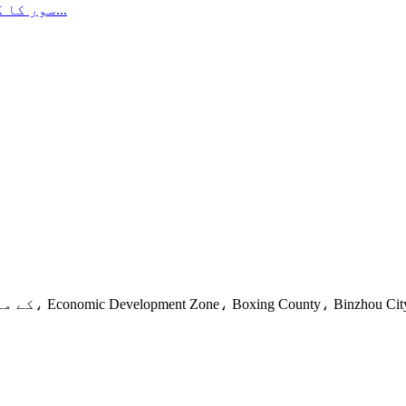
سور کا گوشت تراشنے کی ٹیکنالوجی کی تفصیلی وضاحت...
Xingye 5th کے مغرب میں، Economic Development Zone، Boxing County، Binzhou City، Shandong Province