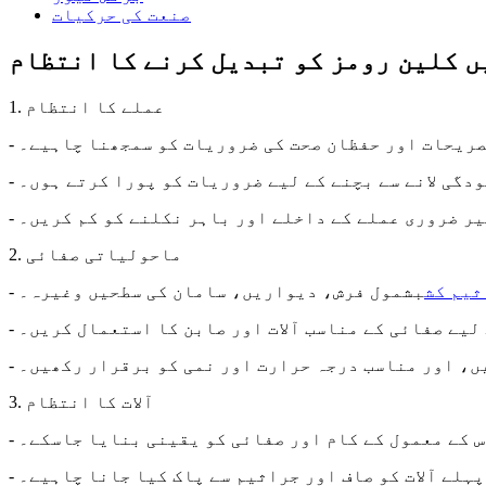
صنعت کی حرکیات
ں کلین رومز کو تبدیل کرنے کا انتظام
1. عملے کا انتظام
تصریحات اور حفظان صحت کی ضروریات کو سمجھنا چاہیے۔
دگی لانے سے بچنے کے لیے ضروریات کو پورا کرتے ہوں۔
غیر ضروری عملے کے داخلے اور باہر نکلنے کو کم کریں۔
2. ماحولیاتی صفائی
ثیم کش
بشمول فرش، دیواریں، سامان کی سطحیں وغیرہ۔
 لیے صفائی کے مناسب آلات اور صابن کا استعمال کریں۔
یں، اور مناسب درجہ حرارت اور نمی کو برقرار رکھیں۔
3. آلات کا انتظام
س کے معمول کے کام اور صفائی کو یقینی بنایا جاسکے۔
پہلے آلات کو صاف اور جراثیم سے پاک کیا جانا چاہیے۔