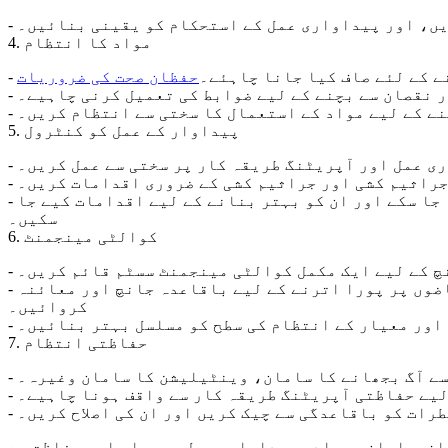
ریں، اور پیداواری عمل کے استحکام کو یقینی بنائیں۔
4. مواد کا انتظام
ے کے لئے صاف کیا جانا چاہئے۔
حفظان صحت کی ضروریات
ور نقصان سے بچنے کے لیے ضوابط کی تعمیل کرنی چاہیے۔
کنے کے لیے مواد کے استعمال کا سختی سے انتظام کریں۔
5. پیداوار کے عمل کو کنٹرول
ری عمل اور آپریٹنگ طریقہ کار پر سختی سے عمل کریں۔
جراثیم کشی اور جراثیم کشی کے ضروری اقدامات کریں۔
- پیداواری عمل میں کلیدی کنٹرول پوائنٹس کی نگرانی اور ریکارڈ کریں تاکہ مسائل کو بروقت دریافت کیا جا سکے اور ان کو بہتر بنانے کے لیے اقدامات کیے جا
سکیں۔
6. کوالٹی مینجمنٹ
نچ کے لیے ایک مکمل کوالٹی مینجمنٹ سسٹم قائم کریں۔
- اس بات کو یقینی بنانے کے لیے کہ کلین روم کی صفائی اور مصنوعات کا معیار متعلقہ معیارات اور تقاضوں پر پورا اترنے کے لیے باقاعدہ جانچ اور معائنہ
کروائیں۔
ں اور معیار کے انتظام کی سطح کو مسلسل بہتر بنائیں۔
7. حفاظتی انتظام
یسے آگ بجھانے کا سامان، وینٹیلیشن کا سامان وغیرہ۔
 لیے حفاظتی آپریٹنگ طریقہ کار سے واقف ہونا چاہیے۔
طرات کو باقاعدگی سے چیک کریں اور ان کی اصلاح کریں۔
سازوسامان، مواد، پیداواری عمل، معیار اور حفاظت سے