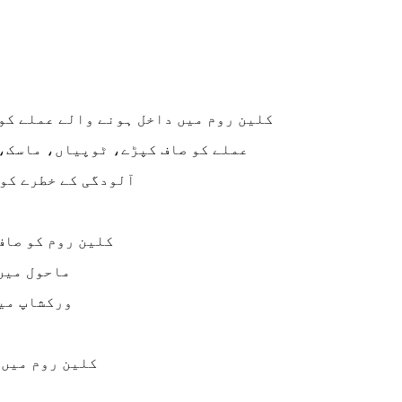
- کلین روم میں داخل ہونے والے عملے ک
- عملے کو صاف کپڑے، ٹوپیاں، ماسک
- آلودگی کے خطرے ک
- کلین روم کو ص
- ماحول می
- ورکشاپ م
- کلین روم می