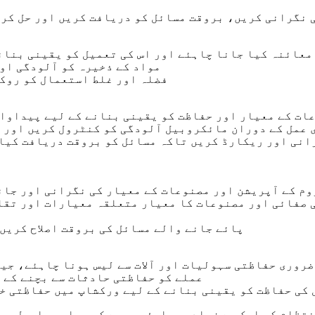
 کی نگرانی کریں، بروقت مسائل کو دریافت کریں اور حل ک
ے معائنہ کیا جانا چاہئے اور اس کی تعمیل کو یقینی بنان
- مواد کے ذخیرہ کو آلودگی ا
- فضلہ اور غلط استعمال کو رو
وعات کے معیار اور حفاظت کو یقینی بنانے کے لیے پیداوا
ی عمل کے دوران مائکروبیل آلودگی کو کنٹرول کریں اور 
 روم کے آپریشن اور مصنوعات کے معیار کی نگرانی اور جا
- پائے جانے والے مسائل کی بروقت اصلاح کری
م ضروری حفاظتی سہولیات اور آلات سے لیس ہونا چاہئے، ج
- عملے کو حفاظتی حادثات سے بچنے کے
ل کی حفاظت کو یقینی بنانے کے لیے ورکشاپ میں حفاظتی خ
نتظام کو ایک سے زیادہ پہلوؤں جیسے کہ عملہ، ماحول، 