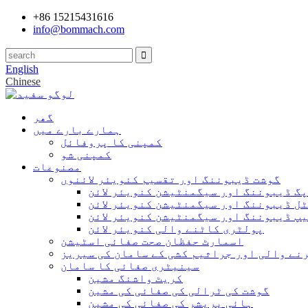
+86 15215431616
info@bommach.com
English
Chinese
گھر
ہمارے بارے میں
کمپنی کا پروفائل
کمپنی شو
مصنوعات
گوشت ڈیبوننگ اور تقسیم کنویئر لائنوں
پگ ڈیبوننگ اور سیگمنٹیشن کنویئر لائن
ل ڈیبوننگ اور سیگمنٹیشن کنویئر لائن
پ ڈیبوننگ اور سیگمنٹیشن کنویئر لائن
پولٹری کاٹنے والی کنویئر لائن
اسمارٹ حفظان صحت صفائی اسٹیشن
نے والی اور جراثیم کشی کے سامان کی سیریز
سینیٹری صفائی کا سامان
کریٹ واشنگ مشین
گوشت کی ٹرالی کی صفائی کی مشین
ہائی پریشر کی صفائی کی مشین