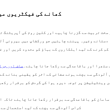
کھانے کی فیکٹریوں می
و سخت تربیت سے گزرنا چاہیے اور کلین روم کی آپریٹنگ 
، دستانے وغیرہ پہننے چاہئیں جو ورکشاپ میں بیرونی آلو
و کم کرنے کے لیے اہلکاروں کے بہاؤ کو محدود کریں اور 
اف ستھرا اور باقاعدگی سے رکھا جانا چاہئے۔
صاف اور جرا
ں آلودگی سے بچتے ہوئے صفائی کے اثر کو یقینی بنانے کے
یں وینٹیلیشن پر توجہ دیں، ہوا کی گردش کو برقرار رکھ
ں سامان کو باقاعدگی سے برقرار رکھا جانا چاہئے تاکہ ا
- کراس آلودگی سے بچنے کے لیے استعمال سے 