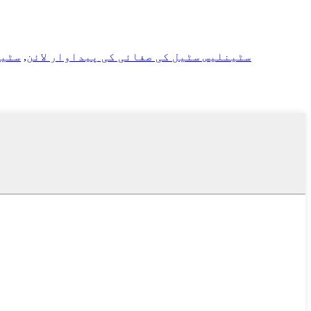
سٹینلیس سٹیل کی صفائی کی پیداوار لائن
,
سٹین