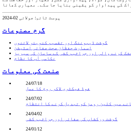
پوسٹ ٹائم: جولائی 02-2024
گرم مصنوعات
گوشت ڈیبوننگ اور تقسیم کنویئر لائنوں
اسمارٹ حفظان صحت صفائی اسٹیشن
شک کرنے والی اور جراثیم کشی کے سامان کی سیریز
نکاسی آب کا نظام
صنعت کی معلومات
24/07/18
فوڈ فیکٹری لاکر روم کا عمل
24/07/02
24/04/02
گوشت ورکشاپ کی صفائی اور جراثیم کشی
24/01/12