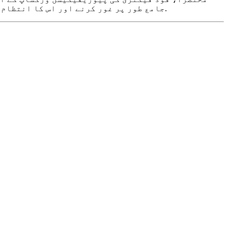
جامع طور پر غور کرنے اور اس کا انتظام کرنے کی ضرورت ہے تاکہ محفوظ، حفظان صحت اور اعلیٰ خوراک کی پیداوار کو یقینی بنایا جا سکے۔ معیاری کھانا.