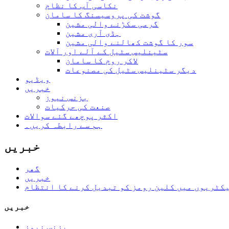
نکاسی آب کا نظام
گوشت کی پروسیسنگ کا سامان
گرمی سکڑنے والی مشین
ہڈی آری مشین
سور کا گوشت کھالنے والی مشین
سٹینلیس سٹیل کے آلے اور آلات
لاکر روم کا سامان
دیگر سٹینلیس سٹیل کی مصنوعات
ویڈیو
خبریں
بزنس نیوز
صنعت کی حرکیات
اکثر پوچھے گئے سوالات
ہم سے رابطہ کریں۔
خبریں
گھر
خبریں
کٹریوں میں کلین رومز کو تبدیل کرنے کا انتظام
خبریں
بزنس نیوز