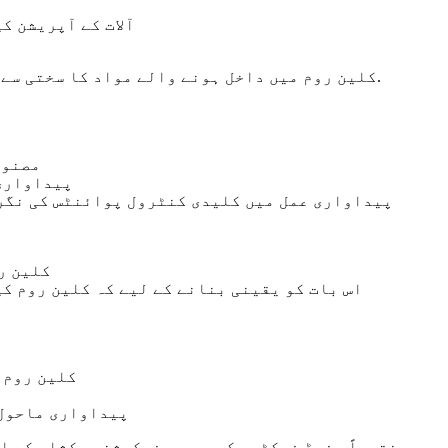
- آلات کے آپریشن
.
- کلین روم میں داخل ہونے والے مواد کا سختی س
- مصن
- پیداوار
- کلین
- کلین رو
- پیداواری ماحو
مختصراً، فوڈ فیکٹری کی پیوریفیکیشن ورکشاپ کے ا