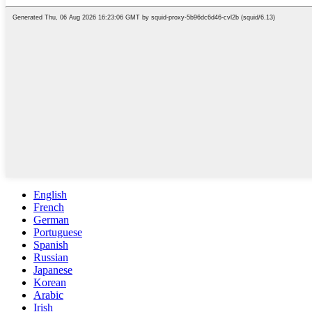
English
French
German
Portuguese
Spanish
Russian
Japanese
Korean
Arabic
Irish