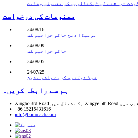
مصنوعات کی درخواست
24/08/16
بومیڈا ذبح چاقو جراثیم کش
24/08/09
چاقو جراثیم کش
24/08/05
24/07/25
فوڈ فیکٹری کریٹ واشر مشین
ہم سے رابطہ کریں۔
+86 15215431616
info@bommach.com