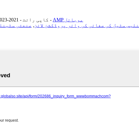
AMP موبائل
-
© کاپی رائٹ - 2021-2023: جملہ حقوق محفوظ ہیں۔
لیس سٹیل کی صفائی کی وائر پروڈکشن لائن
,
صنعتی سٹینلی