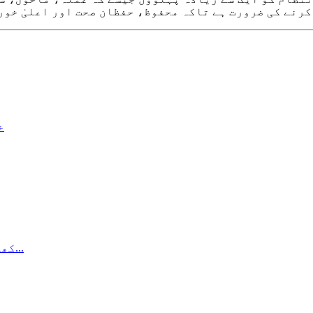
خ
کھانے میں کلین رومز کو تبدیل کرنے کا انتظام...