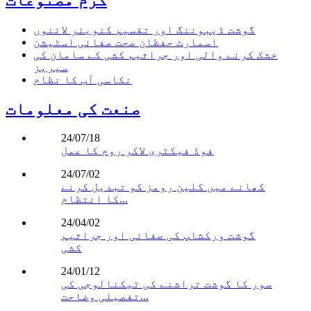
گوشت ڈیبوننگ اور تقسیم کنویئر لائنوں
اسمارٹ حفظان صحت صفائی اسٹیشن
خشک کرنے والی اور جراثیم کشی کے سامان کی
سیریز
نکاسی آب کا نظام
صنعت کی معلومات
24/07/18
فوڈ فیکٹری لاکر روم کا عمل
24/07/02
کھانے میں کلین رومز کو تبدیل کرنے
کا انتظام...
24/04/02
گوشت ورکشاپ کی صفائی اور جراثیم
کشی
24/01/12
سور کا گوشت تراشنے کی ٹیکنالوجی کی
تفصیلی وضاحت...