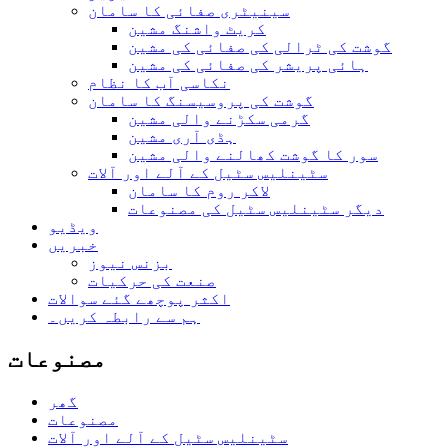
سینیٹری صفائی کا سامان
کریٹ واشنگ مشین
گوشت کی ٹرالی کی صفائی کی مشین
ہائی پریشر کی صفائی کی مشین
نکاسی آب کا نظام
گوشت کی پروسیسنگ کا سامان
گرمی سکڑنے والی مشین
ہڈی آری مشین
سور کا گوشت کھالنے والی مشین
سٹینلیس سٹیل کے آلے اور آلات
لاکر روم کا سامان
دیگر سٹینلیس سٹیل کی مصنوعات
ویڈیو
خبریں
بزنس نیوز
صنعت کی حرکیات
اکثر پوچھے گئے سوالات
ہم سے رابطہ کریں۔
مصنوعات
گھر
مصنوعات
سٹینلیس سٹیل کے آلے اور آلات