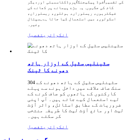
کی تقسیم/فوڈ پیکیجنگ/پروڈکٹ
اسمبلی اور
دیگر
کام کی جگہوں. یہ بڑے پیمانے پر کھانے کی
فیکٹریوں، ریستوراں، ہوٹلوں، ریستوراں،
اسکولوں، میں استعمال کیا جاتا ہے
ہسپتال
وغیرہ
انکوائری
تفصیل
سٹینلیس سٹیل کے اوزار ہاتھ
دھونے کا ٹینک
304 سٹینلیس سٹیل کے ہاتھ دھونے کے
سنک صاف علاقے میں داخل ہونے سے پہلے
کارکنوں کے ہاتھوں کو صاف کرنے کے
لیے استعمال کیے جاتے ہیں۔ آپ اپنی
ضروریات کے مطابق اسٹائل، واٹر آؤٹ
لیٹ اور مائع آؤٹ لیٹ کا طریقہ منتخب
کر سکتے ہیں۔
انکوائری
تفصیل
گرم مصنوعات