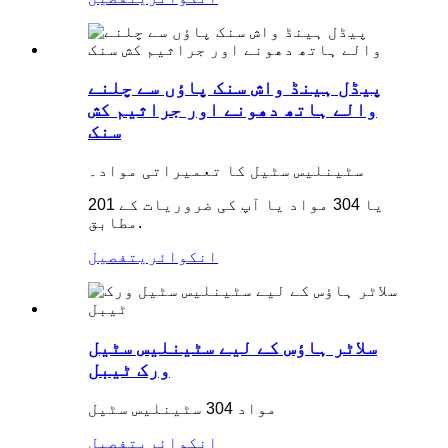
پیڈل ہینڈ واش سنک پاؤں سے چلنے
والے ہاتھ دھونے اور جراثیم کش
سنک
سٹینلیس سٹیل کا تعمیراتی مواد۔
201 یا 304 مواد یا آپ کی ضروریات کے
مطابق.
انکوائری
تفصیل
سلاٹر ہاؤس کے لیے سٹینلیس سٹیل
ورک ٹیبل
مواد 304 سٹینلیس سٹیل
انکوائری
تفصیل