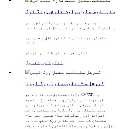
سٹینلیس سٹیل پلیٹ فارم ہینڈ ٹرک
بنیادی طور پر گھریلو، فیکٹری کچن اور
ورکشاپ کی صفائی کے لیے استعمال کیا جاتا ہے۔
صاف کرنے، انسٹال کرنے اور نقل و حمل میں
آسان
اعلی معیار، مضبوط اور پائیدار
انکوائری
تفصیل
کمرشل سٹینلیس سٹیل ورک ٹیبل
یہ 304/201 سٹینلیس سٹیل سے بنا ہے، جو
خوبصورت اور سینیٹری ہے،
سنکنرن مزاحم،
تیزاب پروف، الکلی پروف، ڈسٹ پروف، اور
اینٹی سٹیٹک۔ یہ روک سکتا ہے۔
بیکٹیریا کی
افزائش اور زندگی کے تمام شعبوں میں عام
استعمال کے لیے ایک مثالی ورک بینچ ہے۔ یہ
موزوں ہے۔
فوڈ پروسیسنگ انڈسٹری کے لیے، گوشت