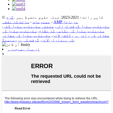
© کاپی رائٹ - 2021-2023: جملہ حقوق محفوظ ہیں۔
گرم
AMP موبائل
-
مصنوعات
-
سائٹ کا نقشہ
سٹینلیس سٹیل گوشت ٹرالی
,
صنعتی سٹینلیس سٹیل گٹر
,
سٹینلیس سٹیل کی نکاسی کا نظام
,
سٹینلیس سٹیل کی
صفائی کی وائر پروڈکشن لائن
,
سٹینلیس سٹیل کی صفائی
,
کی پیداوار لائن
,
گوشت کی پروسیسنگ
ای میل بھیجیں۔
x