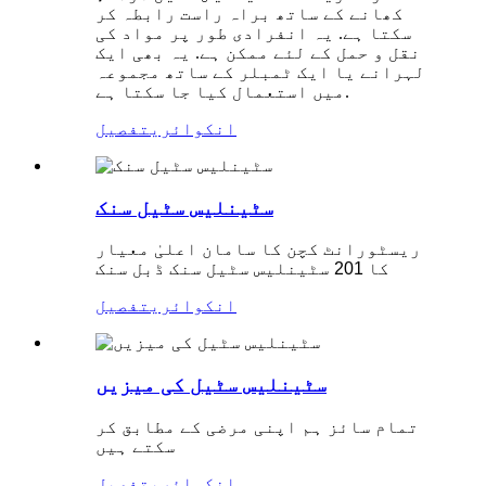
کھانے کے ساتھ براہ راست رابطہ کر
سکتا ہے. یہ انفرادی طور پر مواد کی
نقل و حمل کے لئے ممکن ہے. یہ بھی ایک
لہرانے یا ایک ٹمبلر کے ساتھ مجموعہ
میں استعمال کیا جا سکتا ہے.
انکوائری
تفصیل
سٹینلیس سٹیل سنک
ریسٹورانٹ کچن کا سامان اعلیٰ معیار
کا 201 سٹینلیس سٹیل سنک ڈبل سنک
انکوائری
تفصیل
سٹینلیس سٹیل کی میزیں
تمام سائز ہم اپنی مرضی کے مطابق کر
سکتے ہیں
انکوائری
تفصیل