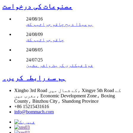
مصنوعات کی درخواست
24/08/16
بومیڈا ذبح چاقو جراثیم کش
24/08/09
چاقو جراثیم کش
24/08/05
24/07/25
فوڈ فیکٹری کریٹ واشر مشین
ہم سے رابطہ کریں۔
Xingbo 3rd Road کے شمال میں، Xingye 5th Road کے
مغرب میں، Economic Development Zone، Boxing
County، Binzhou City، Shandong Province
+86 15215431616
info@bommach.com