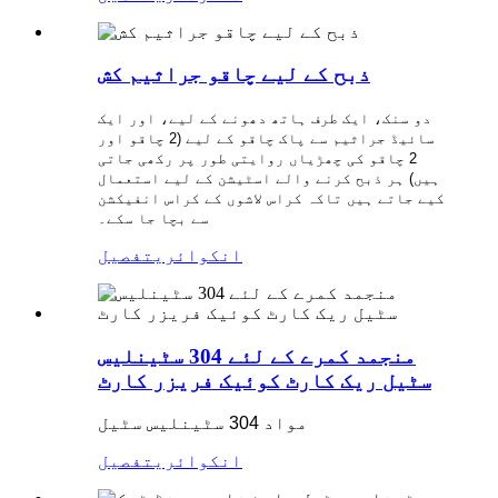
ذبح کے لیے چاقو جراثیم کش
دو سنک، ایک طرف ہاتھ دھونے کے لیے، اور ایک
سائیڈ جراثیم سے پاک چاقو کے لیے (2 چاقو اور
2 چاقو کی چھڑیاں روایتی طور پر رکھی جاتی
ہیں) ہر ذبح کرنے والے اسٹیشن کے لیے استعمال
کیے جاتے ہیں تاکہ کراس لاشوں کے کراس انفیکشن
سے بچا جا سکے۔
انکوائری
تفصیل
منجمد کمرے کے لئے 304 سٹینلیس
سٹیل ریک کارٹ کوئیک فریزر کارٹ
مواد 304 سٹینلیس سٹیل
انکوائری
تفصیل