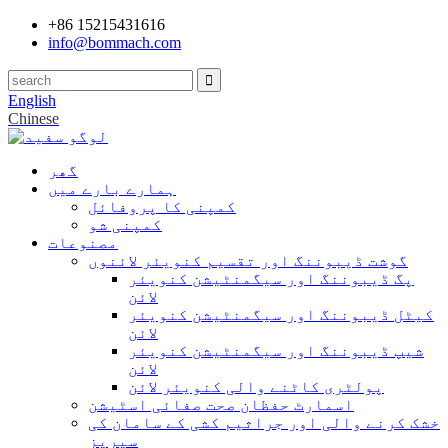
+86 15215431616
info@bommach.com
English
Chinese
گھر
ہمارے بارے میں
کمپنی کا پروفائل
کمپنی شو
مصنوعات
گوشت ڈیبوننگ اور تقسیم کنویئر لائنوں
پگ ڈیبوننگ اور سیگمنٹیشن کنویئر
لائن
کیٹل ڈیبوننگ اور سیگمنٹیشن کنویئر
لائن
شیپ ڈیبوننگ اور سیگمنٹیشن کنویئر
لائن
پولٹری کاٹنے والی کنویئر لائن
اسمارٹ حفظان صحت صفائی اسٹیشن
خشک کرنے والی اور جراثیم کشی کے سامان کی
سیریز