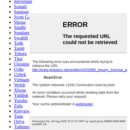
Slovenian
Somali
Samoan
Scots Gaelic
Shona
Sindhi
Sundanese
Swahili
Tajik
Tamil
Telugu
Thai
Ukrainian
Urdu
Uzbek
Vietnamese
Welsh
Xhosa
Yiddish
Yoruba
Zulu
Kinyarwanda
Tatar
Oriya
Turkmen