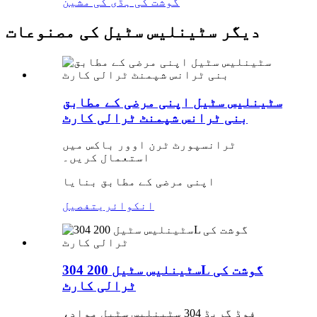
گوشت کی ہڈی کی مشین
دیگر سٹینلیس سٹیل کی مصنوعات
سٹینلیس سٹیل اپنی مرضی کے مطابق
بنی ٹرانس شپمنٹ ٹرالی کارٹ
ٹرانسپورٹ ٹرن اوور باکس میں
استعمال کریں۔
اپنی مرضی کے مطابق بنایا
انکوائری
تفصیل
304 سٹینلیس سٹیل 200L گوشت کی
ٹرالی کارٹ
فوڈ گریڈ 304 سٹینلیس سٹیل مواد،