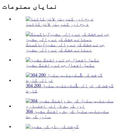
نمایاں مصنوعات
ذبح اور کنویئر لائن کاٹنا
جوتے خشک کرنے والی مشین/باکسنگ
دستانے خشک کرنے والی مشین
مکمل افعال جوتے واشنگ مشین
304 سٹینلیس سٹیل 200L گوشت کی ٹرالی
کارٹ
304 سٹینلیس سٹیل کریٹ واشنگ مشین
اور کریٹ...