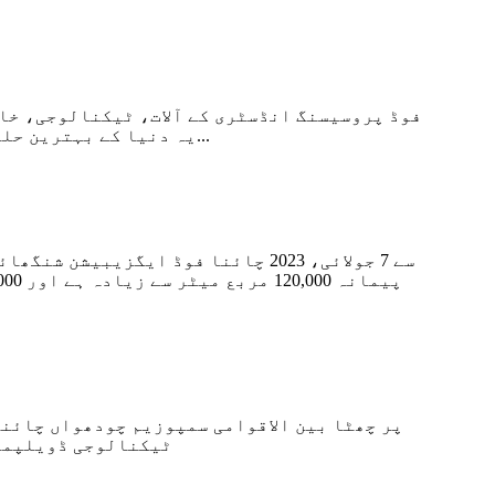
یہ دنیا کے بہترین حلوں کی ایک موثر نمائش رہی ہے جسے پھر روسی فوڈ پروسیسنگ اداروں کے ذریعے لاگو کیا جاتا ہے۔ یہ ایک...
ٹیکنالوجی ڈویلپمنٹ