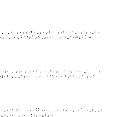
سفید پٹیوں کو تقریباً اس میں تقسیم کیا گیا ہے
حصہ) گوشت کی سفید پٹیوں کو گوشت کی میز پر 
کھانے کی مشینری کے پروڈیوسر کے طور پر، ہمیں م
واں سیشن ہے، یہ مشرقی یورپ اور روس کی مشہور اور بااثر فوڈ پروسیسنگ مشینری کی نمائش ہے، بین الاقوامی نمائش کے ذریعے...