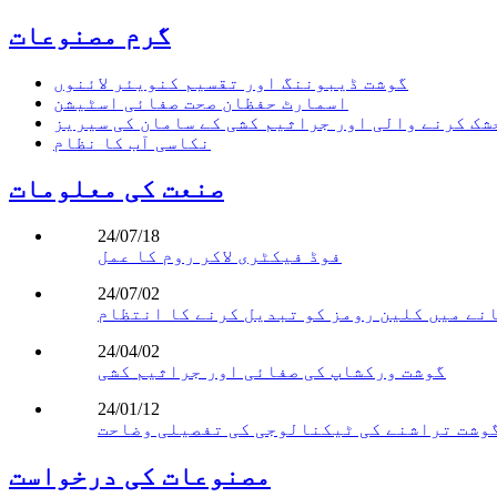
گرم مصنوعات
گوشت ڈیبوننگ اور تقسیم کنویئر لائنوں
اسمارٹ حفظان صحت صفائی اسٹیشن
شک کرنے والی اور جراثیم کشی کے سامان کی سیریز
نکاسی آب کا نظام
صنعت کی معلومات
24/07/18
فوڈ فیکٹری لاکر روم کا عمل
24/07/02
24/04/02
گوشت ورکشاپ کی صفائی اور جراثیم کشی
24/01/12
مصنوعات کی درخواست