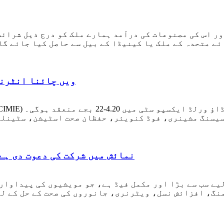
ائے متحدہ کے ملک یا کینیڈا کے بیل سے حاصل کیا جائے گ
CIMIE 2023 20 ویں چائ
وسیسنگ مشینری، فوڈ کنویئر، حفظان صحت اسٹیشن، سٹینلی
بومیڈا کمپنی نے آپ کو VIV ASIA 2023 نمائش میں شرکت کی دعوت دی 
لیے سب سے بڑا اور مکمل فیڈ ہے، جو مویشیوں کی پیداوا