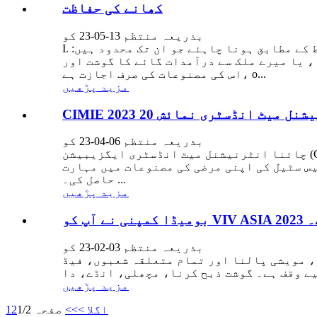
کھانے کی حفاظت
بذریعہ منتظم 13-05-23 کو
I. ریاستہائے متحدہ اور کینیڈا سے گائے کے گوشت اور اس کی مصنوعات کی درآمد ہمارے ملک کو درج ذیل شرائط کے مطابق ہونا چاہئے جو ان تک محدود ہیں:
ا، یا میرے ملک سے درآمدات گائے کا گوشت اور
اس کی مصنوعات کی صرف اجازت ہے، o...
مزید پڑھیں
نا انٹرنیشنل میٹ انڈسٹری نمائش
بذریعہ منتظم 06-04-23 کو
چائنا انٹرنیشنل میٹ انڈسٹری ایگزیبیشن (CIMIE) چنگ ڈاؤ ورلڈ ایکسپو سٹی میں 4.20-22 بجے منعقد ہوگی۔ Bomeida (Shandong) Intelligent Equipment Co., Ltd اس
س سٹیل کی اپنی مرضی کی مصنوعات میں مہارت
حاصل کی۔ ...
مزید پڑھیں
ہے۔
بذریعہ منتظم 03-02-23 کو
ر، مویشی پالنا اور تمام متعلقہ شعبوں، فیڈ
مزید پڑھیں
اگلا >
>>
صفحہ 1/2
2
1