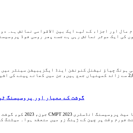
پیمانہ 120,000 مربع میٹر سے زیادہ ہے اور 2,000 سے زائد کمپنیاں جمع ہیں، جن 
گوشت کے معیار اور پروسیسنگ ٹی
 فورم وقت پر چین کے ژینگ زو میں منعقد ہوا۔ میٹنگ کا