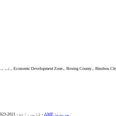
Xingye 5th کے مغرب میں، Economic Development Zone، Boxing County، Binzhou City، Shandong Province
AMP موبائل
-
© کاپی رائٹ - 2021-2023: جملہ حقوق محفوظ ہیں۔