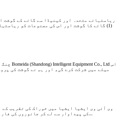
(1) گائے کا گوشت اور اس کی مصنوعات کو ریاستہ
میلے میں شرکت کرے گی، اور ہم نے گوشت کی پر
وی آئی وی ایشیا ایشیا میں خوراک کی تقریب کے 
کی پیداوار سے لے کر جانوروں کی فارمنگ، افزائش نسل، ویٹرنری، جانوروں کی صحت کے حل کے لیے وقف ہے۔ گوشت ذبح کرنا، مچھلی، انڈے، دا...