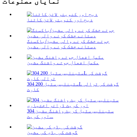
نمایاں مصنوعات
ذبح اور کنویئر لائن کاٹنا
جوتے خشک کرنے والی مشین/باکسنگ
دستانے خشک کرنے والی مشین
مکمل افعال جوتے واشنگ مشین
304 سٹینلیس سٹیل 200L گوشت کی ٹرالی
کارٹ
304 سٹینلیس سٹیل کریٹ واشنگ مشین
اور کریٹ...
گوشت کی ہڈی کی مشین