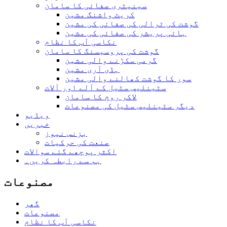
سینیٹری صفائی کا سامان
کریٹ واشنگ مشین
گوشت کی ٹرالی کی صفائی کی مشین
ہائی پریشر کی صفائی کی مشین
نکاسی آب کا نظام
گوشت کی پروسیسنگ کا سامان
گرمی سکڑنے والی مشین
ہڈی آری مشین
سور کا گوشت کھالنے والی مشین
سٹینلیس سٹیل کے آلے اور آلات
لاکر روم کا سامان
دیگر سٹینلیس سٹیل کی مصنوعات
ویڈیو
خبریں
بزنس نیوز
صنعت کی حرکیات
اکثر پوچھے گئے سوالات
ہم سے رابطہ کریں۔
مصنوعات
گھر
مصنوعات
نکاسی آب کا نظام