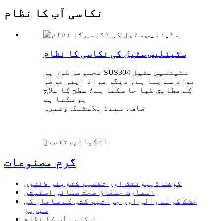
نکاسی آب کا نظام
سٹینلیس سٹیل کی نکاسی کا نظام
مجموعی طور پر SUS304 سٹینلیس سٹیل
مواد سے بنا ہے، دیگر مواد اپنی مرضی
کے مطابق کیا جا سکتا ہے؛ سطح کا علاج
ہو سکتا ہے
صاف، سینڈ بلاسٹنگ. وغیرہ
انکوائری
تفصیل
گرم مصنوعات
گوشت ڈیبوننگ اور تقسیم کنویئر لائنوں
اسمارٹ حفظان صحت صفائی اسٹیشن
خشک کرنے والی اور جراثیم کشی کے سامان کی
سیریز
نکاسی آب کا نظام