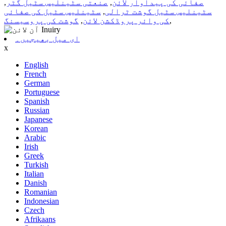
صفائی کی پیداوار لائن
,
صنعتی سٹینلیس سٹیل گٹر
,
سٹینلیس سٹیل گوشت ٹرالی
,
سٹینلیس سٹیل کی صفائی
,
کی وائر پروڈکشن لائن
,
گوشت کی پروسیسنگ
ای میل بھیجیں۔
x
English
French
German
Portuguese
Spanish
Russian
Japanese
Korean
Arabic
Irish
Greek
Turkish
Italian
Danish
Romanian
Indonesian
Czech
Afrikaans