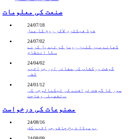
صنعت کی معلومات
24/07/18
فوڈ فیکٹری لاکر روم کا عمل
24/07/02
کھانے میں کلین رومز کو تبدیل کرنے
کا انتظام...
24/04/02
گوشت ورکشاپ کی صفائی اور جراثیم
کشی
24/01/12
سور کا گوشت تراشنے کی ٹیکنالوجی کی
تفصیلی وضاحت...
مصنوعات کی درخواست
24/08/16
بومیڈا ذبح چاقو جراثیم کش
24/08/09