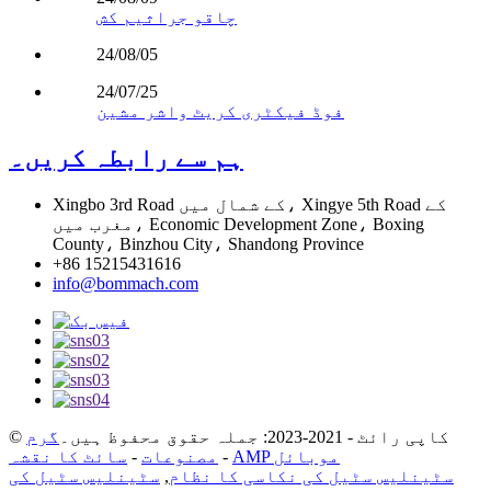
چاقو جراثیم کش
24/08/05
24/07/25
فوڈ فیکٹری کریٹ واشر مشین
ہم سے رابطہ کریں۔
Xingbo 3rd Road کے شمال میں، Xingye 5th Road کے
مغرب میں، Economic Development Zone، Boxing
County، Binzhou City، Shandong Province
+86 15215431616
info@bommach.com
© کاپی رائٹ - 2021-2023: جملہ حقوق محفوظ ہیں۔
گرم
AMP موبائل
-
مصنوعات
-
سائٹ کا نقشہ
سٹینلیس سٹیل کی نکاسی کا نظام
,
سٹینلیس سٹیل کی