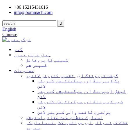
+86 15215431616
info@bommach.com
English
Chinese
گھر
ہمارے بارے میں
کمپنی کا پروفائل
کمپنی شو
مصنوعات
گوشت ڈیبوننگ اور تقسیم کنویئر لائنوں
پگ ڈیبوننگ اور سیگمنٹیشن کنویئر
لائن
کیٹل ڈیبوننگ اور سیگمنٹیشن کنویئر
لائن
شیپ ڈیبوننگ اور سیگمنٹیشن کنویئر
لائن
پولٹری کاٹنے والی کنویئر لائن
اسمارٹ حفظان صحت صفائی اسٹیشن
خشک کرنے والی اور جراثیم کشی کے سامان کی
سیریز