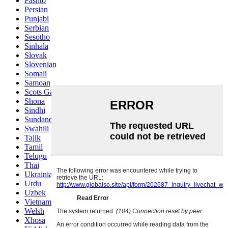
Pashto
Persian
Punjabi
Serbian
Sesotho
Sinhala
Slovak
Slovenian
Somali
Samoan
Scots Gaelic
Shona
Sindhi
Sundanese
Swahili
Tajik
Tamil
Telugu
Thai
Ukrainian
Urdu
Uzbek
Vietnamese
Welsh
Xhosa