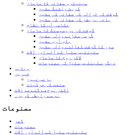
سینیٹری صفائی کا سامان
کریٹ واشنگ مشین
گوشت کی ٹرالی کی صفائی کی مشین
ہائی پریشر کی صفائی کی مشین
نکاسی آب کا نظام
گوشت کی پروسیسنگ کا سامان
گرمی سکڑنے والی مشین
ہڈی آری مشین
سور کا گوشت کھالنے والی مشین
سٹینلیس سٹیل کے آلے اور آلات
لاکر روم کا سامان
دیگر سٹینلیس سٹیل کی مصنوعات
ویڈیو
خبریں
بزنس نیوز
صنعت کی حرکیات
اکثر پوچھے گئے سوالات
ہم سے رابطہ کریں۔
مصنوعات
گھر
مصنوعات
سٹینلیس سٹیل کے آلے اور آلات