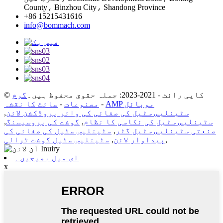
County، Binzhou City، Shandong Province
+86 15215431616
info@bommach.com
© کاپی رائٹ - 2021-2023: جملہ حقوق محفوظ ہیں۔
گرم
AMP موبائل
-
مصنوعات
-
سائٹ کا نقشہ
سٹینلیس سٹیل کی صفائی کی وائر پروڈکشن لائن
,
سٹینلیس سٹیل کی نکاسی کا نظام
,
گوشت کی پروسیسنگ
,
صنعتی سٹینلیس سٹیل گٹر
,
سٹینلیس سٹیل کی صفائی کی
,
پیداوار لائن
,
سٹینلیس سٹیل گوشت ٹرالی
ای میل بھیجیں۔
x