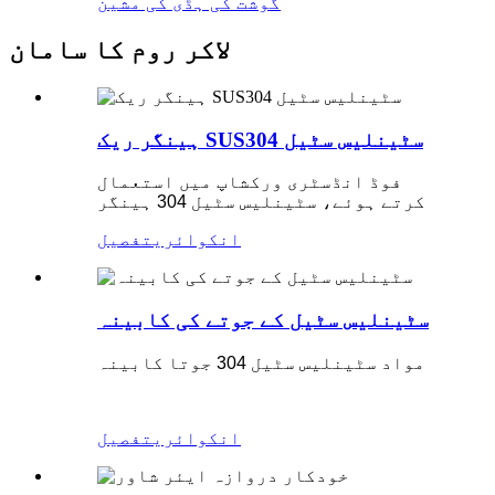
گوشت کی ہڈی کی مشین
لاکر روم کا سامان
ہینگر ریک SUS304 سٹینلیس سٹیل
فوڈ انڈسٹری ورکشاپ میں استعمال
کرتے ہوئے، سٹینلیس سٹیل 304 ہینگر
انکوائری
تفصیل
سٹینلیس سٹیل کے جوتے کی کابینہ
مواد سٹینلیس سٹیل 304 جوتا کابینہ
انکوائری
تفصیل