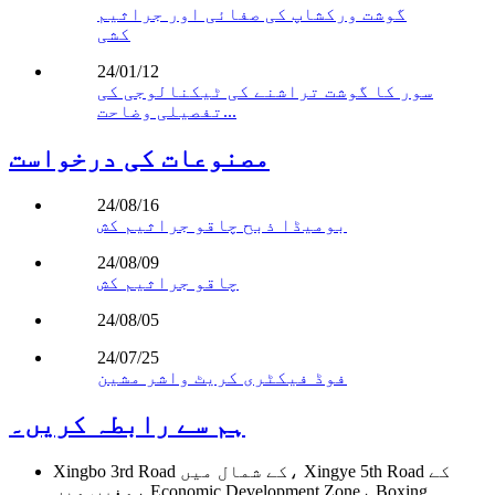
گوشت ورکشاپ کی صفائی اور جراثیم
کشی
24/01/12
سور کا گوشت تراشنے کی ٹیکنالوجی کی
تفصیلی وضاحت...
مصنوعات کی درخواست
24/08/16
بومیڈا ذبح چاقو جراثیم کش
24/08/09
چاقو جراثیم کش
24/08/05
24/07/25
فوڈ فیکٹری کریٹ واشر مشین
ہم سے رابطہ کریں۔
Xingbo 3rd Road کے شمال میں، Xingye 5th Road کے
مغرب میں، Economic Development Zone، Boxing