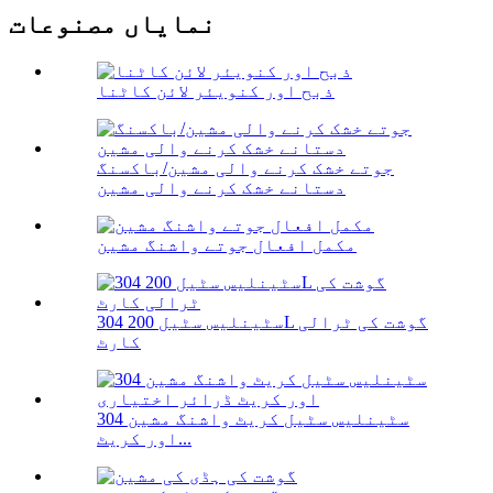
نمایاں مصنوعات
ذبح اور کنویئر لائن کاٹنا
جوتے خشک کرنے والی مشین/باکسنگ
دستانے خشک کرنے والی مشین
مکمل افعال جوتے واشنگ مشین
304 سٹینلیس سٹیل 200L گوشت کی ٹرالی
کارٹ
304 سٹینلیس سٹیل کریٹ واشنگ مشین
اور کریٹ...