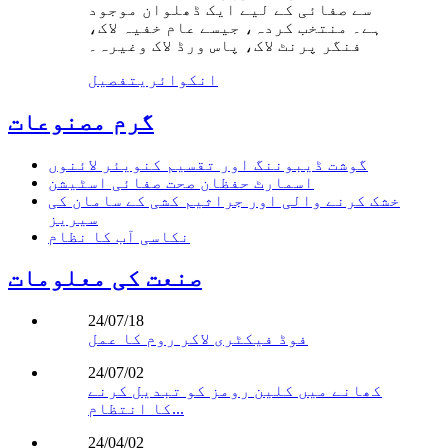
سے صفائی کے لیے ایک ڈھلوان موجود
ہے۔ منتخب کردہ، جیسے عام خفیہ لاک،
فنگر پرنٹ لاک، پاس ورڈ لاک وغیرہ۔
انکوائری
تفصیل
گرم مصنوعات
گوشت ڈیبوننگ اور تقسیم کنویئر لائنوں
اسمارٹ حفظان صحت صفائی اسٹیشن
خشک کرنے والی اور جراثیم کشی کے سامان کی
سیریز
نکاسی آب کا نظام
صنعت کی معلومات
24/07/18
فوڈ فیکٹری لاکر روم کا عمل
24/07/02
کھانے میں کلین رومز کو تبدیل کرنے
کا انتظام...
24/04/02