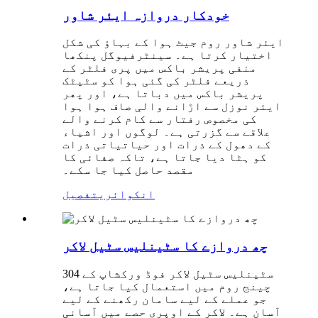
خودکار دروازہ ایئر شاور
ایئر شاور روم جیٹ ہوا کے بہاؤ کی شکل
اختیار کرتا ہے۔ سینٹرفیوگل پنکھا
منفی پریشر باکس میں پری فلٹر کے
ذریعے فلٹر کی گئی ہوا کو سٹیٹک
پریشر باکس میں دباتا ہے، اور پھر
ایئر نوزل ​​سے اڑانے والی صاف ہوا ہوا
کی مخصوص رفتار سے کام کرنے والے
علاقے سے گزرتی ہے۔ لوگوں اور اشیاء
کے دھول کے ذرات اور حیاتیاتی ذرات
کو ہٹا دیا جاتا ہے، تاکہ صفائی کا
مقصد حاصل کیا جا سکے۔
انکوائری
تفصیل
چھ دروازے کا سٹینلیس سٹیل لاکر
304 سٹینلیس سٹیل لاکر فوڈ ورکشاپ کے
چینج روم میں استعمال کیا جاتا ہے،
جو عملے کے لیے سامان رکھنے کے لیے
آسان ہے۔ لاکر کے اوپری حصے میں آسانی