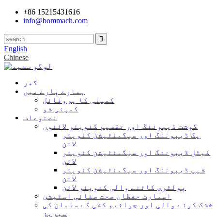
+86 15215431616
info@bommach.com
English
Chinese
گھر
ہمارے بارے میں
کمپنی کا پروفائل
کمپنی شو
مصنوعات
گوشت ڈیبوننگ اور تقسیم کنویئر لائنوں
پگ ڈیبوننگ اور سیگمنٹیشن کنویئر
لائن
کیٹل ڈیبوننگ اور سیگمنٹیشن کنویئر
لائن
شیپ ڈیبوننگ اور سیگمنٹیشن کنویئر
لائن
پولٹری کاٹنے والی کنویئر لائن
اسمارٹ حفظان صحت صفائی اسٹیشن
خشک کرنے والی اور جراثیم کشی کے سامان کی
سیریز