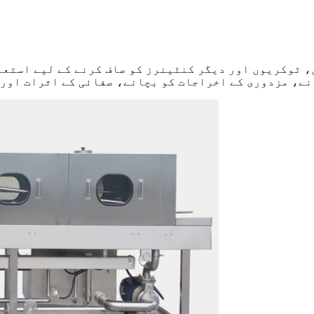
 ٹوکریوں اور دیگر کنٹینرز کو صاف کرنے کے لیے استعما
ے، مزدوری کے اخراجات کو بچانے، صفائی کے اثرات اور 