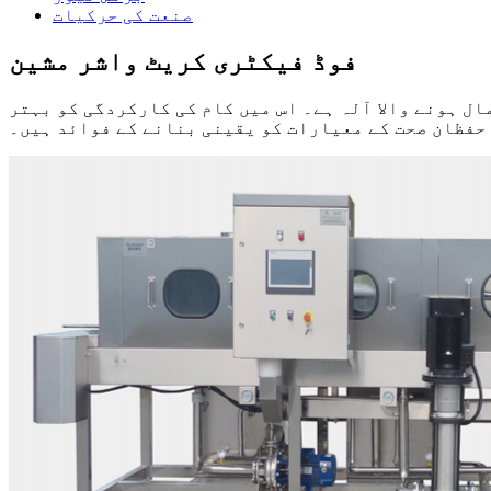
صنعت کی حرکیات
فوڈ فیکٹری کریٹ واشر مشین
ل ہونے والا آلہ ہے۔ اس میں کام کی کارکردگی کو بہتر
حفظان صحت کے معیارات کو یقینی بنانے کے فوائد ہیں۔