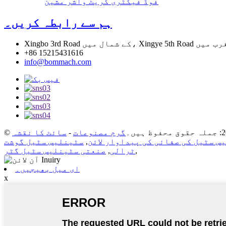
فوڈ فیکٹری کریٹ واشر مشین
ہم سے رابطہ کریں۔
+86 15215431616
info@bommach.com
گرم مصنوعات
-
سائٹ کا نقشہ
س سٹیل کی صفائی کی پیداوار لائن
,
سٹینلیس سٹیل گوشت
,
ٹرالی
,
صنعتی سٹینلیس سٹیل گٹر
ای میل بھیجیں۔
x