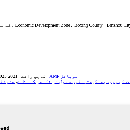
Xingye 5th کے مغرب میں، Economic Development Zone، Boxing County، Binzhou City، Shandong Province
AMP موبائل
-
© کاپی رائٹ - 2021-2023: جملہ حقوق محفوظ ہیں۔
ت کی پروسیسنگ
,
سٹینلیس سٹیل کی نکاسی کا نظام
,
سٹینلی