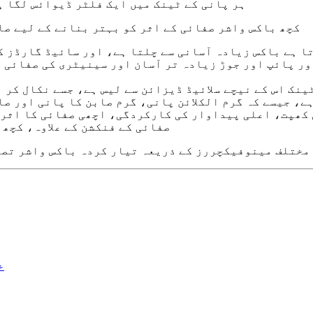
4. ہر پانی کے ٹینک میں ایک فلٹر ڈیوائس لگا
5. کچھ باکس واشر صفائی کے اثر کو بہتر بنانے کے لیے 
اتا ہے باکس زیادہ آسانی سے چلتا ہے، اور سائیڈ گارڈز 
ا ٹینک اس کے نیچے سلائیڈ ڈیزائن سے لیس ہے، جسے نکال کر
 ہے، جیسے کہ گرم الکلائن پانی، گرم صابن کا پانی اور ص
 کی کھپت، اعلی پیداوار کی کارکردگی، اچھی صفائی کا اث
11. صفائی کے فنکشن کے علاوہ، ک
مختلف مینوفیکچررز کے ذریعہ تیار کردہ باکس واشر تصر
خ