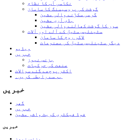
نکاسی آب کا نظام
گوشت کی پروسیسنگ کا سامان
گرمی سکڑنے والی مشین
ہڈی آری مشین
سور کا گوشت کھالنے والی مشین
سٹینلیس سٹیل کے آلے اور آلات
لاکر روم کا سامان
دیگر سٹینلیس سٹیل کی مصنوعات
ویڈیو
خبریں
بزنس نیوز
صنعت کی حرکیات
اکثر پوچھے گئے سوالات
ہم سے رابطہ کریں۔
خبریں
گھر
خبریں
فوڈ فیکٹری کریٹ واشر مشین
خبریں
بزنس نیوز