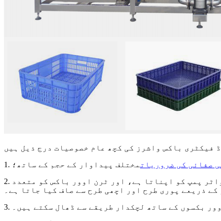
ی صفائی کی ضروریات
مختلف پیداوار کے حجم کے ساتھ؛
2. پانی کا ٹینک عام طور پر گردش کرنے والے اسپرے کی صفائی کے لیے افقی سٹینلیس سٹیل کے سینٹری فیوگل واٹر پمپ کو اپناتا ہے، اور ٹرن اوور باکس کو متعدد
کے ذریعے پوری طرح اور اچھی طرح سے صاف کیا جاتا ہے۔
اوور بکسوں کے ساتھ لچکدار طریقے سے ڈھال سکتے ہیں۔