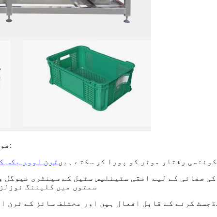
فوڈ فیکٹری باکس واشرز کی کچھ عام خصوصیات درج ذیل ہیں:
ریکوئنسی رفتار موٹر کو پورا کر سکتے ہیں
ٹرن اوور بکس ک
سمتوں میں کلیننگ نوزلز 
 ایڈجسٹ کرنے کے قابل افعال ہیں اور مختلف سائز کے ٹرن 