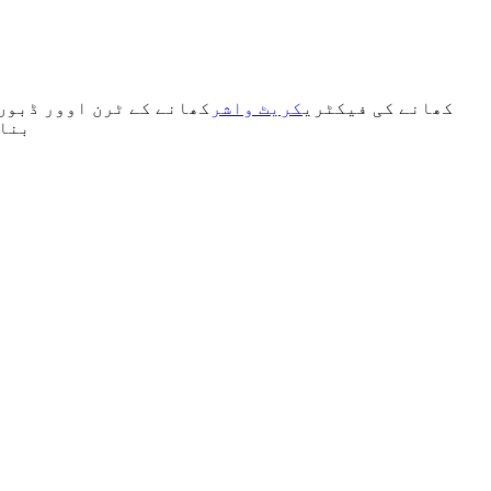
کھانے کی فیکٹری
کریٹ واشر
کھانے کے ٹرن اوور ڈبوں،
بنان