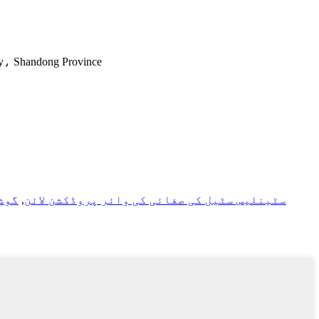
Xingbo 3rd Road کے شمال میں،  Road
سٹینلیس سٹیل کی صفائی کی وائر پروڈکشن لائن
,
گوش