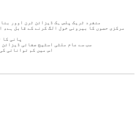
6. منفرد ٹریک پلس ہک ڈیزائن ٹرن اوور بن
8. پانی ک
9. سب سے عام ملٹی اسٹیج صفائی ڈیزائن
10. اس میں کم توانائی