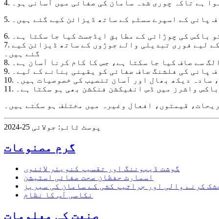
 ہوا ہے تاکہ چوری شدہ سامان کی صفائی میں آسانی ہو۔
صاف پانی کے اسپرے سسٹم کے ساتھ ڈیزائن کیے گئے ہیں۔
کو باکس کی چوڑائی کے مطابق ایڈجسٹ کیا جا سکتا ہے۔
7. مرکزی حصوں کا بیرونی خول الگ کرنے کے قابل ہے، اور پائپ اور جوڑ زیادہ تر آسان اور سینیٹری کی صفائی کے لیے فوری تبدیلی والے جوڑوں کے ساتھ ڈیزائن کیے
گئے ہیں۔
 الگ سے صاف کیا جا سکتا ہے، جس کا کام کرنا آسان ہے۔
اف پانی کی فلشنگ صاف صفائی کو یقینی بنانے کے لیے۔
ر، سادہ دیکھ بھال اور آسان تنصیب کی خصوصیات ہیں۔
چھ باکس واشرز میں ڈس انفیکشن فنکشن بھی ہو سکتا ہے۔
یحات، قیمتوں، افعال وغیرہ میں مختلف ہو سکتے ہیں۔
پوسٹ ٹائم: جولائی 25-2024
گرم مصنوعات
گوشت ڈیبوننگ اور تقسیم کنویئر لائنوں
اسمارٹ حفظان صحت صفائی اسٹیشن
شک کرنے والی اور جراثیم کشی کے سامان کی سیریز
نکاسی آب کا نظام
صنعت کی معلومات