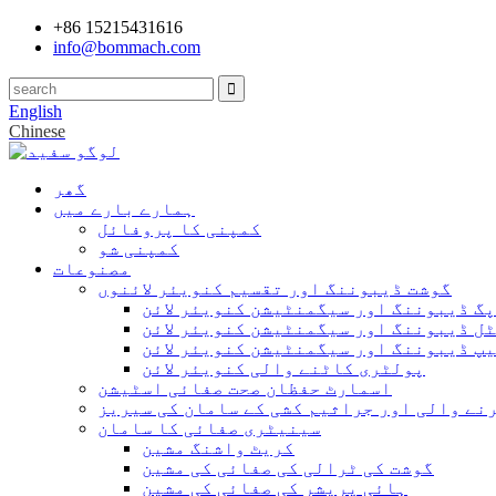
+86 15215431616
info@bommach.com
English
Chinese
گھر
ہمارے بارے میں
کمپنی کا پروفائل
کمپنی شو
مصنوعات
گوشت ڈیبوننگ اور تقسیم کنویئر لائنوں
پگ ڈیبوننگ اور سیگمنٹیشن کنویئر لائن
ل ڈیبوننگ اور سیگمنٹیشن کنویئر لائن
پ ڈیبوننگ اور سیگمنٹیشن کنویئر لائن
پولٹری کاٹنے والی کنویئر لائن
اسمارٹ حفظان صحت صفائی اسٹیشن
نے والی اور جراثیم کشی کے سامان کی سیریز
سینیٹری صفائی کا سامان
کریٹ واشنگ مشین
گوشت کی ٹرالی کی صفائی کی مشین
ہائی پریشر کی صفائی کی مشین